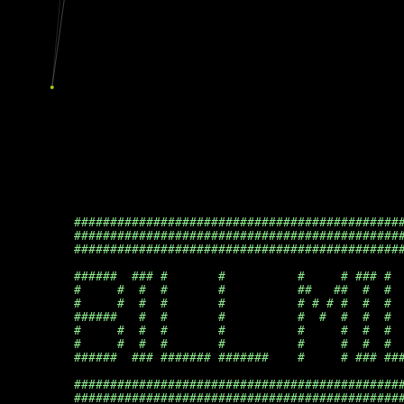
##############################################
##############################################
##############################################
######  ### #       #          #     # ### #  
#     #  #  #       #          ##   ##  #  #  
#     #  #  #       #          # # # #  #  #  
######   #  #       #          #  #  #  #  #  
#     #  #  #       #          #     #  #  #  
#     #  #  #       #          #     #  #  #  
######  ### ####### #######    #     # ### ###
##############################################
##############################################